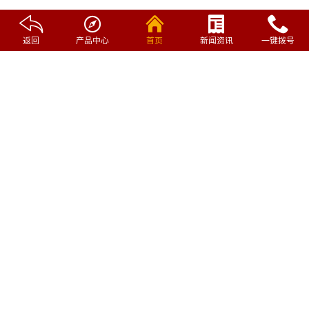





返回
产品中心
首页
新闻资讯
一键拨号
纯平天鹅绒质感砖
GJ8106
GJ8105